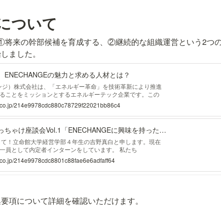
用について
は、①将来の幹部候補を育成する、②継続的な組織運営という2つの
始しました。
ENECHANGEの魅力と求める人材とは？
チェンジ）株式会社は、「エネルギー革命」を技術革新により推進
ることをミッションとするエネルギーテック企業です。この
2025年卒生から初の新卒採用を実施することになりました。 この
ge.co.jp/214e9978cdc880c78729f22021bb86c4
教育のスペシャリストであるＴさん、中途エンジ
新卒内定者一期生のぶっちゃけ座談会Vol.1「ENECHANGEに興味を持った理由」
して！立命館大学経営学部４年生の吉野真白と申します。現在
一員として内定者インターンをしています。 私たち
チェンジ）は「エネルギーの未来をつくる」をミッションに掲げ、
e.co.jp/214e9978cdc8801c88fae6e6adfaff64
ム事業、エネルギーデータ事業を展開するエネルギーテック企
集要項について詳細を確認いただけます。