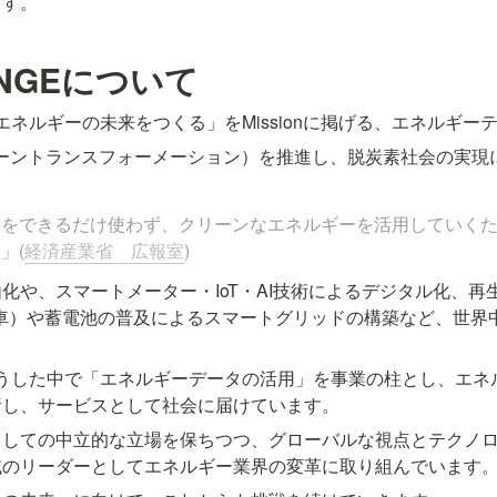
ます。
ANGEについて
「エネルギーの未来をつくる」をMissionに掲げる、エネルギ
リーントランスフォーメーション）を推進し、脱炭素社会の実現
料をできるだけ使わず、クリーンなエネルギーを活用していく
」(
経済産業省　広報室
)
化や、スマートメーター・IoT・AI技術によるデジタル化、再
車）や蓄電池の普及によるスマートグリッドの構築など、世界
、こうした中で「エネルギーデータの活用」を事業の柱とし、エ
析し、サービスとして社会に届けています。
としての中立的な立場を保ちつつ、グローバルな視点とテクノ
域のリーダーとしてエネルギー業界の変革に取り組んでいます