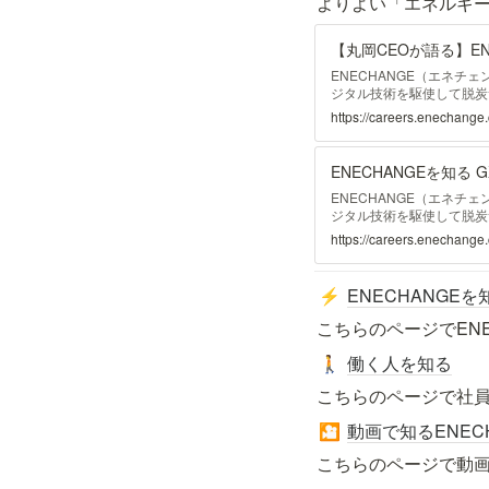
よりよい「エネルギ
【丸岡CEOが語る】E
ENECHANGE（エネチ
ジタル技術を駆使して脱炭
ENECHANGEは「プ
https://careers.enechang
日本のエネルギー産業にお
ENECHANGEを知る 
ENECHANGE（エネチ
ジタル技術を駆使して脱炭
「プラットフォーム事業」
https://careers.enechan
う地球規模の課題に挑んで
ENECHANGEを
⚡
こちらのページでEN
働く人を知る
🚶
こちらのページで社
動画で知るENEC
🎦
こちらのページで動画