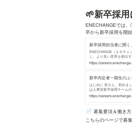
🌱新卒採
ENECHANGEで
卒から新卒採用を開
新卒採用担当者に聞く、
ENECHANGE（エネ
し、より良い世界を創出す
度、ENECHANGEは、
https://careers.enechan
インタビューでは、採用と
はじめに 皆さん、初めま
は人事室新卒採用チームの
ENECHANGE（エネ
https://careers.enechang
エネルギープラットフォー
業で
募集要項＆働き方
📄
こちらのページで募