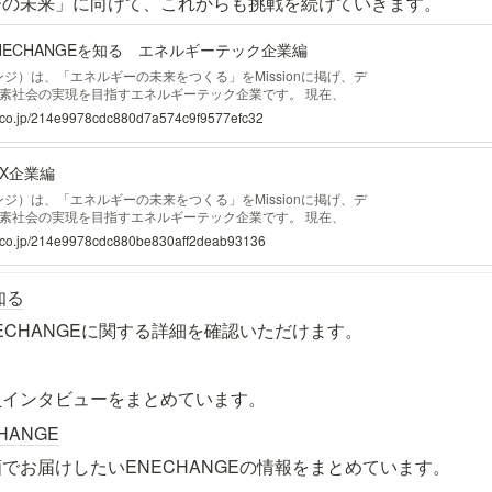
ーの未来」に向けて、これからも挑戦を続けていきます。
NECHANGEを知る エネルギーテック企業編
ェンジ）は、「エネルギーの未来をつくる」をMissionに掲げ、デ
素社会の実現を目指すエネルギーテック企業です。 現在、
ラットフォーム事業」「エネルギーデータ事業」の2つの柱を軸に、
e.co.jp/214e9978cdc880d7a574c9f9577efc32
けるグリーントランスフォーメーション（G
GX企業編
ェンジ）は、「エネルギーの未来をつくる」をMissionに掲げ、デ
素社会の実現を目指すエネルギーテック企業です。 現在、
「エネルギーデータ事業」の2つの事業を柱に、気候変動とい
ge.co.jp/214e9978cdc880be830aff2deab93136
います。それぞれの事業が、エネルギー業界のGX
知る
ECHANGEに関する詳細を確認いただけます。
員インタビューをまとめています。
HANGE
でお届けしたいENECHANGEの情報をまとめています。